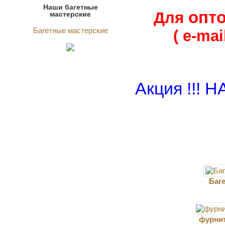
Наши багетные
опт
Для
мастерские
Багетные мастерские
( e-mai
Акция !!!
Баге
фурни